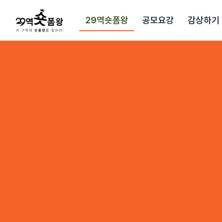
본문으로 바로가기
29역숏폼왕
공모요강
감상하기
Home
29역숏폼왕